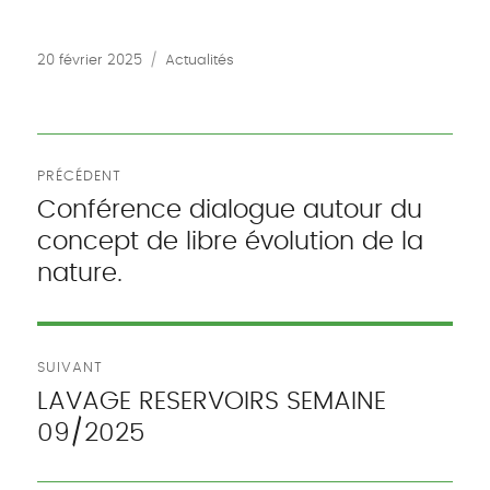
Publié
Catégories
20 février 2025
Actualités
le
Navigation
PRÉCÉDENT
de
Conférence dialogue autour du
Publication
concept de libre évolution de la
précédente :
l’article
nature.
SUIVANT
LAVAGE RESERVOIRS SEMAINE
Publication
09/2025
suivante :