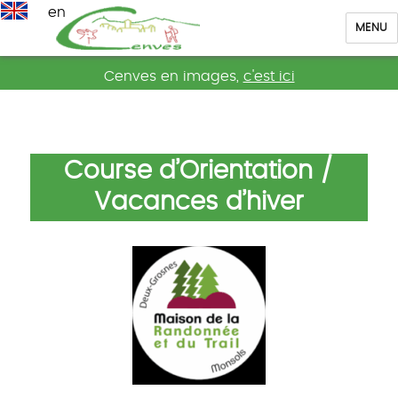
en
MENU
Cenves
Cenves en images,
c'est ici
Course d’Orientation /
Vacances d’hiver