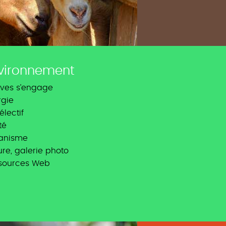
vironnement
ves s’engage
rgie
sélectif
té
anisme
re, galerie photo
sources Web