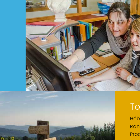
To
Héb
Ran
Pro