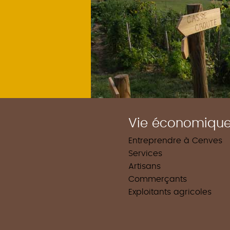
Vie économiqu
Entreprendre à Cenves
Services
Artisans
Commerçants
Exploitants agricoles