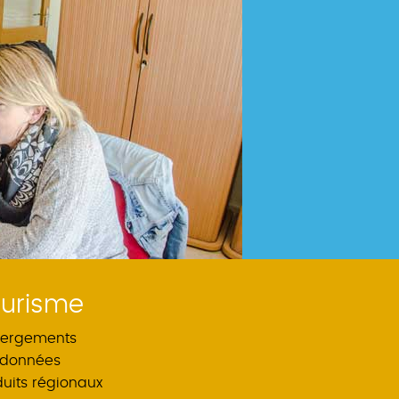
urisme
ergements
données
duits régionaux