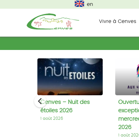
en
Vivre à Cenves
commune du haut beaujolais
Cenves
Cenves
Ouvertur
–
exceptio
Nuit
mercred
des
05
étoiles
août
aurant
Cenves – Nuit des
Ouvertu
2026
2026
étoiles 2026
excepti
mercred
1 août 2026
2026
1 août 202