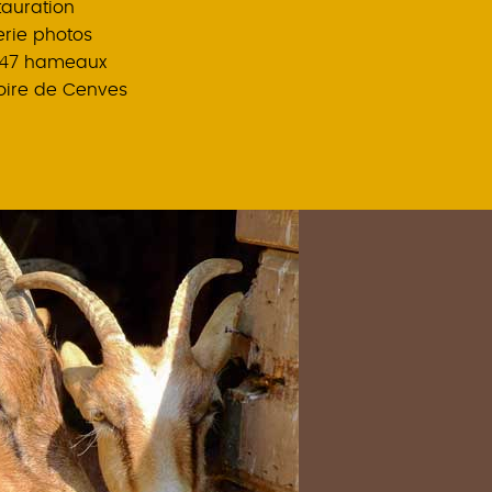
tauration
erie photos
 47 hameaux
toire de Cenves