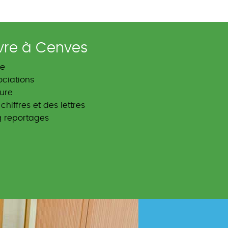
vre à Cenves
le
ociations
ture
chiffres et des lettres
g reportages