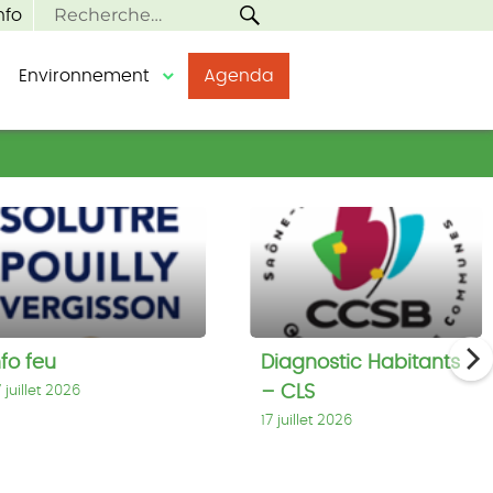
RECHERCHE
Recherche
nfo
pour :
Environnement
Agenda
o
Diagnostic
u
Habitants
–
CLS
nfo feu
Diagnostic Habitants
– CLS
 juillet 2026
17 juillet 2026