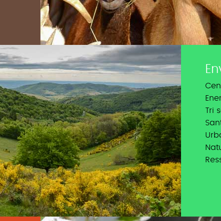
En
Cen
Ene
Tri 
San
Urb
Natu
Res