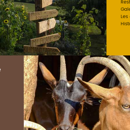
Res
Gal
Les
His
e