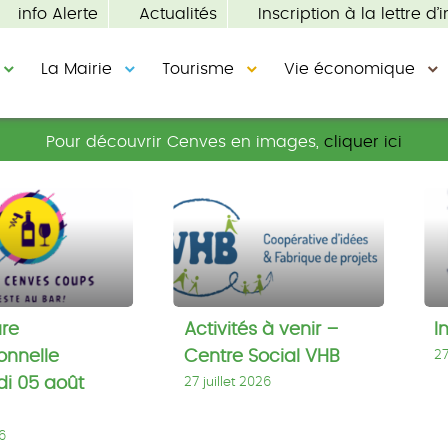
info Alerte
Actualités
Inscription à la lettre d’i
La Mairie
Tourisme
Vie économique
Pour découvrir Cenves en images,
cliquer ici
e
Activités
Inf
nnelle
à
fe
i
venir
–
Centre
re
Activités à venir –
I
Social
onnelle
Centre Social VHB
27
VHB
i 05 août
27 juillet 2026
6