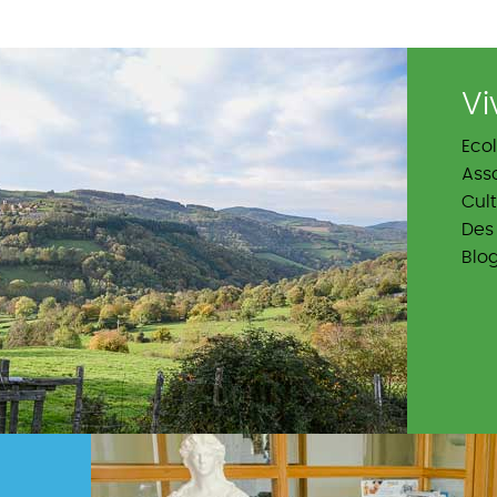
Vi
Eco
Ass
Cul
Des 
Blo