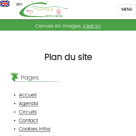
en
MENU
Cenves
Cenves en images,
c'est ici
Plan du site
Pages
Accueil
Agenda
Circuits
Contact
Cookies Infos