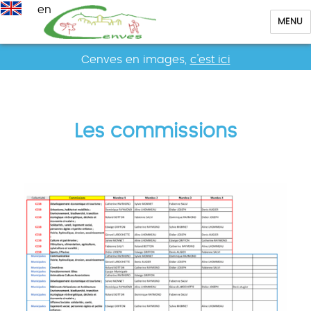
en
MENU
Cenves
Cenves en images,
c'est ici
Les commissions