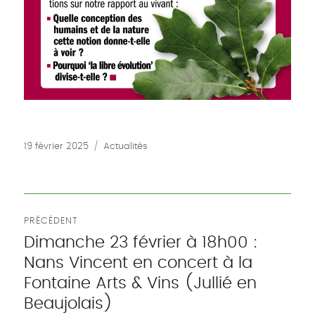
Publié
Catégories
19 février 2025
Actualités
le
Navigation
PRÉCÉDENT
de
Dimanche 23 février à 18h00 :
Publication
Nans Vincent en concert à la
précédente :
l’article
Fontaine Arts & Vins (Jullié en
Beaujolais)