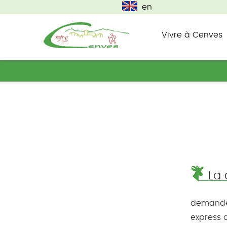
en
Vivre à Cenves
commune du haut beaujolais
Cenves
La 
demande 
express d