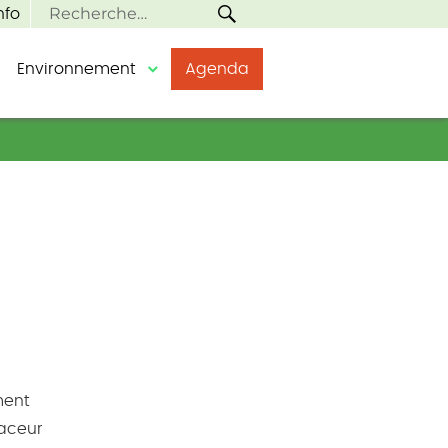
RECHERCHE
Recherche
nfo
pour :
Environnement
Agenda
ment
raceur