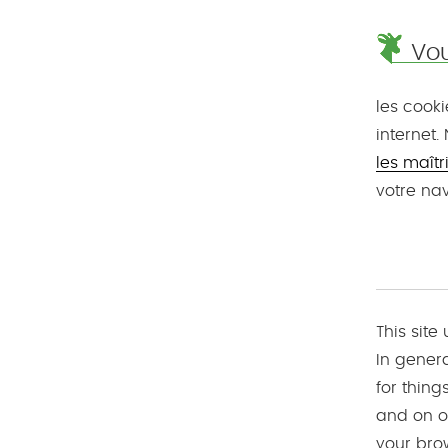
Vou
les cooki
internet.
les maîtr
votre nav
This site
In genera
for thing
and on ot
your bro