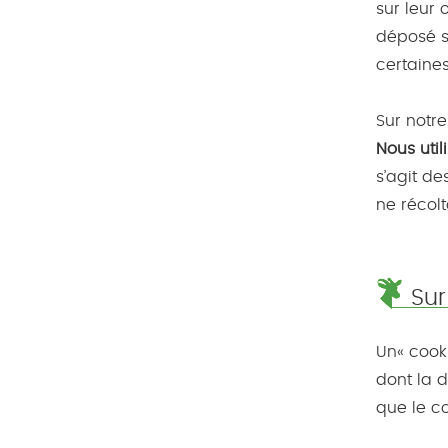
sur leur 
déposé su
certaines
Sur notre
Nous uti
s’agit d
ne récol
Sur
Un« cook
dont la d
que le c