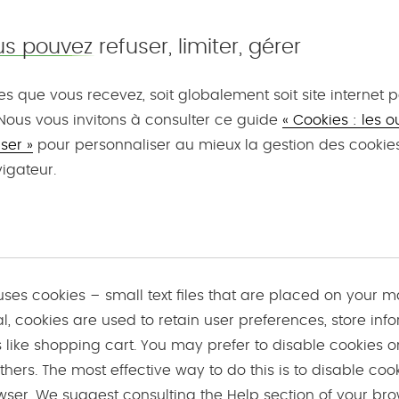
s pouvez refuser, limiter, gérer
es que vous recevez, soit globalement soit site internet p
 Nous vous invitons à consulter ce guide
« Cookies : les o
iser »
pour personnaliser au mieux la gestion des cookie
igateur.
 uses cookies – small text files that are placed on your 
l, cookies are used to retain user preferences, store inf
s like shopping cart. You may prefer to disable cookies on
hers. The most effective way to do this is to disable cook
wser. We suggest consulting the Help section of your bro