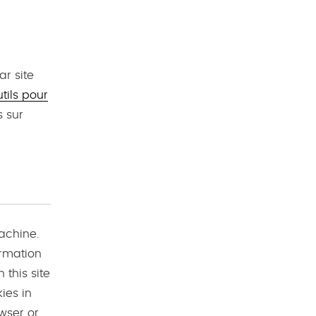
ar site
utils pour
s sur
machine.
ormation
 this site
ies in
wser or