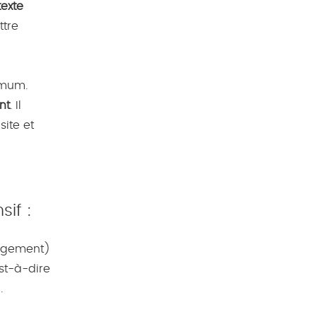
texte
ttre
imum.
nt
. Il
site et
sif :
ergement)
est-à-dire
.