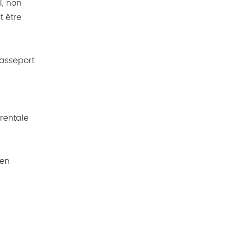
l, non
t être
passeport
arentale
 en