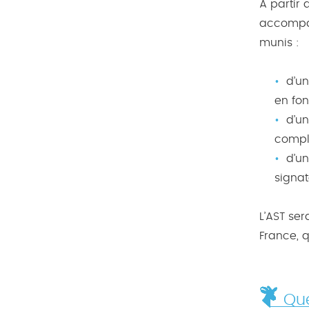
A partir 
accompagn
munis :
d’un
en fon
d’un
complé
d’un
signat
L’AST ser
France, q
Que