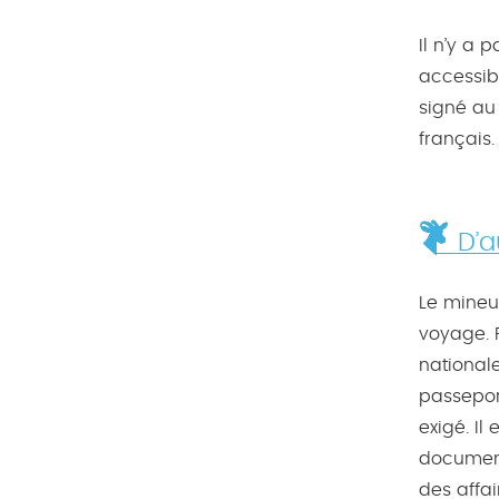
Il n’y a 
accessibl
signé au 
français.
D’a
Le mineu
voyage. 
nationale
passeport
exigé. Il
document
des affai