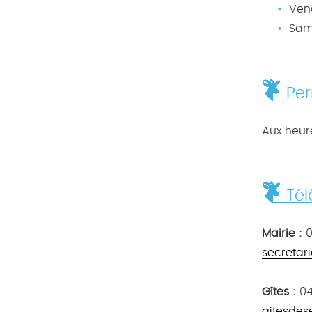
Ven
Sam
Pe
Aux heur
Té
Mairie :
0
secretar
Gîtes :
04.
gitesdes