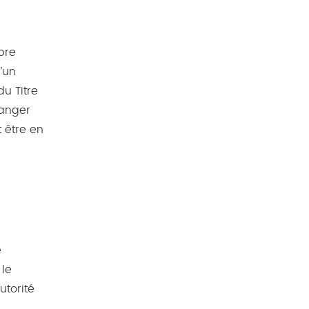
ibre
’un
u Titre
ranger
t être en
e
 le
utorité
.