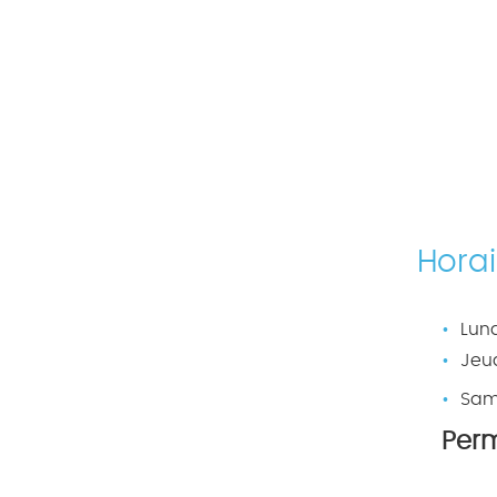
Horai
Lund
Jeud
Sam
Per