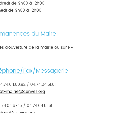
dredi de 9h00 à 12h00
edi de 9h00 à 12h00
rmanences du Maire
es d’ouverture de la mairie ou sur RV
léphone/Fax/Messagerie
4.74.04.60.92 / 04.74.04.61.61
iat-mairie@cenves.org
74.04.67.15 / 04.74.04.61.61
ejour@cenves.org