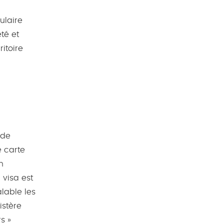
ulaire
té et
itoire
 de
e carte
n
 visa est
alable les
istère
s »