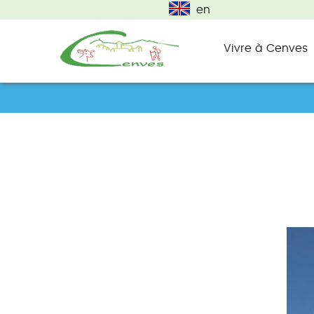
en
Vivre à Cenves
commune du haut beaujolais
Cenves