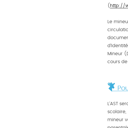
(
http://
Le mineur
circulat
document
d’Identi
Mineur (D
cours de 
Pou
L’AST ser
scolaire,
mineur v
parentale