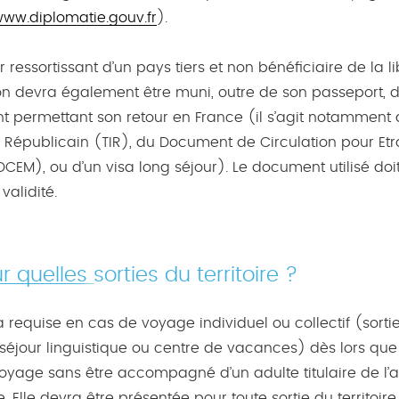
www.diplomatie.gouv.fr
).
 ressortissant d’un pays tiers et non bénéficiaire de la l
ion devra également être muni, outre de son passeport, d
 permettant son retour en France (il s’agit notamment d
té Républicain (TIR), du Document de Circulation pour Et
CEM), ou d’un visa long séjour). Le document utilisé doi
validité.
r quelles sorties du territoire ?
a requise en cas de voyage individuel ou collectif (sorti
 séjour linguistique ou centre de vacances) dès lors que
oyage sans être accompagné d’un adulte titulaire de l’a
. Elle devra être présentée pour toute sortie du territoire