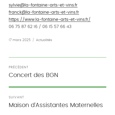
sylvie@la-fontaine-arts-et-vins.fr
franck@la-fontaine-arts-et-vins.fr
https://www.la-fontaine-arts-et-vins.fr/
06 75 87 62 16 / 06 15 57 66 43
Publié
Catégories
17 mars 2025
Actualités
le
Navigation
PRÉCÉDENT
de
Concert des BGN
Publication
précédente :
l’article
SUIVANT
Maison d’Assistantes Maternelles
Publication
suivante :