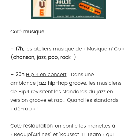
Côté
musique
:
–
17h
, les ateliers musique de «
Musique n’ Co
»
(
chanson, jazz, pop, rock
…)
–
20h
Hip 4 en concert
: Dans une
ambiance
jazz hip-hop groove
, les musiciens
de Hip4 revisitent les standards du jazz en
version groove et rap… Quand les standards
« dé-rap » !
Côté
restauration
, on confie les manettes à
« Beaujol’Airlines“ et ”Roussot 4L Team » qui