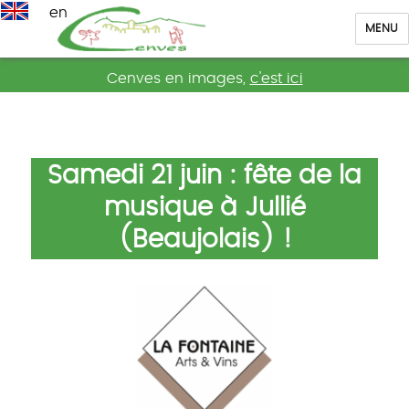
en
MENU
Cenves
Cenves en images,
c'est ici
Samedi 21 juin : fête de la
musique à Jullié
(Beaujolais) !