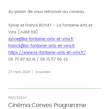
Au plaisir de vous retrouver au caveau…
Sylvie et Franck BOYAT – La Fontaine Arts et
Vins (Jullié 69)
sylvie@la-fontaine-arts-et-vins.fr
franck@la-fontaine-arts-et-vins.fr
https://www.la-fontaine-arts-et-vins.fr/
06 75 87 62 16 / 06 15 57 66 43
Publié
Catégories
23 mars 2026
Actualités
le
Navigation
PRÉCÉDENT
de
Cinéma Cenves Programme
Publication