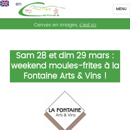
en
MENU
Cenves
Cenves en images,
c'est ici
Sam 28 et dim 29 mars :
weekend moules-frites à la
Fontaine Arts & Vins !