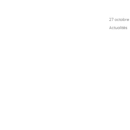
Publié
27 octobre
le
Catégories
Actualités