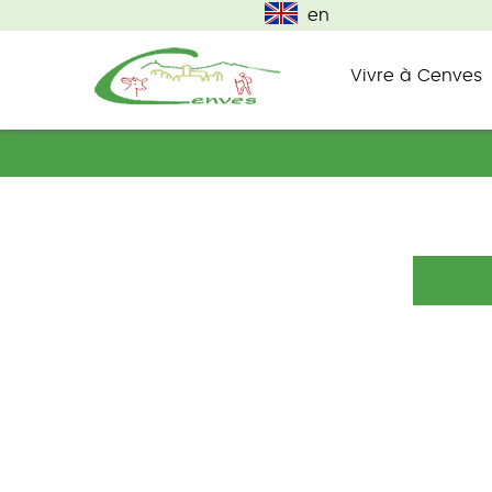
en
Vivre à Cenves
commune du haut beaujolais
Cenves