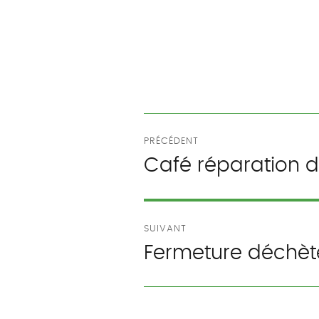
Navigation
PRÉCÉDENT
de
Café réparation 
Publication
précédente :
l’article
SUIVANT
Fermeture déchète
Publication
suivante :