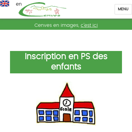
en
MENU
Cenves
Cenves en images,
c'est ici
Inscription en PS des
enfants