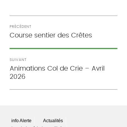
le
Navigation
PRÉCÉDENT
de
Course sentier des Crêtes
Publication
précédente :
l’article
SUIVANT
Animations Col de Crie – Avril
Publication
2026
suivante :
info Alerte
Actualités