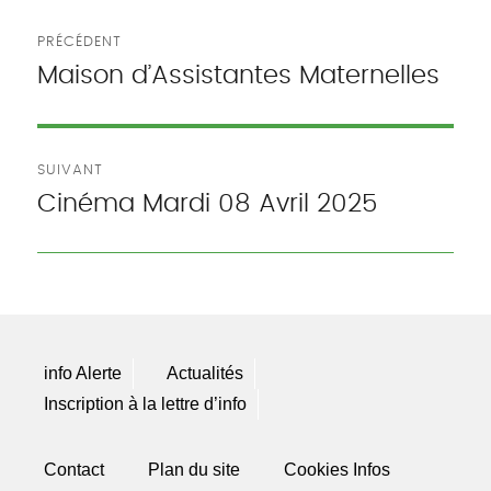
Navigation
PRÉCÉDENT
de
Maison d’Assistantes Maternelles
Publication
précédente :
l’article
SUIVANT
Cinéma Mardi 08 Avril 2025
Publication
suivante :
info Alerte
Actualités
Inscription à la lettre d’info
Contact
Plan du site
Cookies Infos