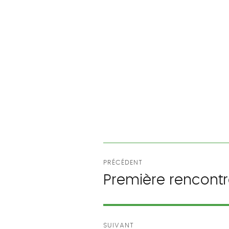
Navigation
PRÉCÉDENT
de
Première rencontr
Publication
précédente :
l’article
SUIVANT