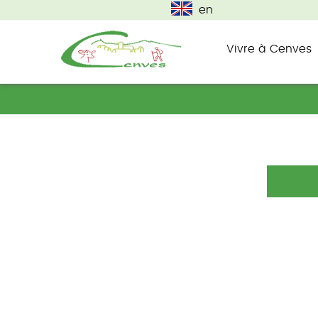
en
Vivre à Cenves
commune du haut beaujolais
Cenves