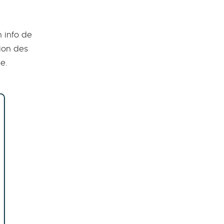
h info de
ion des
e.