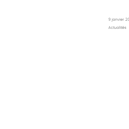
Publié
9 janvier 2
le
Catégories
Actualités