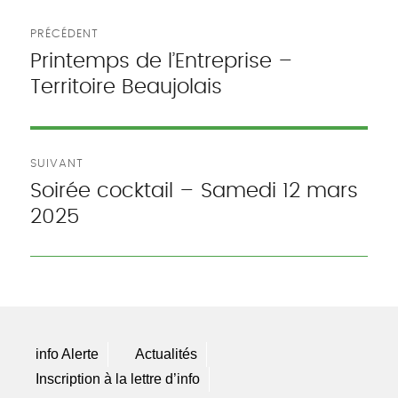
Navigation
PRÉCÉDENT
de
Printemps de l’Entreprise –
Publication
Territoire Beaujolais
précédente :
l’article
SUIVANT
Soirée cocktail – Samedi 12 mars
Publication
2025
suivante :
info Alerte
Actualités
Inscription à la lettre d’info