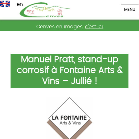
en
MENU
Cenves
Cenves en images,
c'est ici
Manuel Pratt, stand-up
corrosif à Fontaine Arts &
Vins – Jullié !