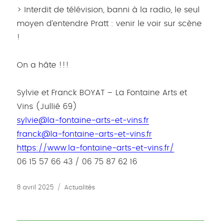
> Interdit de télévision, banni à la radio, le seul
moyen d’entendre Pratt : venir le voir sur scène
!
On a hâte !!!
Sylvie et Franck BOYAT – La Fontaine Arts et
Vins (Jullié 69)
sylvie@la-fontaine-arts-et-vins.fr
franck@la-fontaine-arts-et-vins.fr
https://www.la-fontaine-arts-et-vins.fr/
06 15 57 66 43 / 06 75 87 62 16
Publié
Catégories
8 avril 2025
Actualités
le