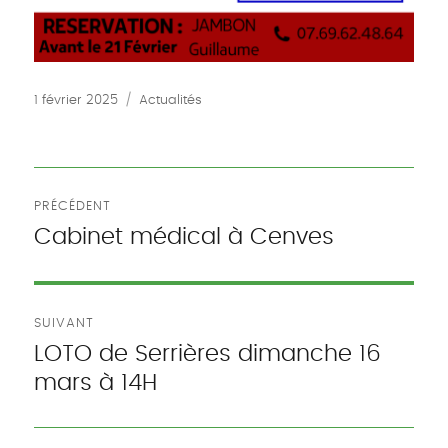
Publié
Catégories
1 février 2025
Actualités
le
Navigation
PRÉCÉDENT
de
Cabinet médical à Cenves
Publication
précédente :
l’article
SUIVANT
LOTO de Serrières dimanche 16
Publication
mars à 14H
suivante :