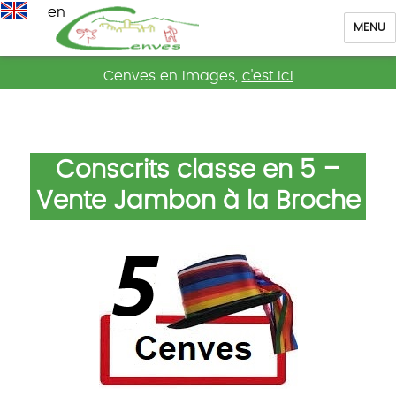
en
MENU
Cenves
Cenves en images,
c'est ici
Conscrits classe en 5 –
Vente Jambon à la Broche