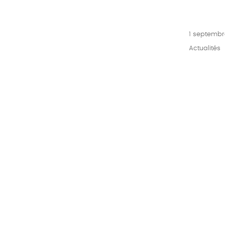
Publié
1 septembr
le
Catégories
Actualités