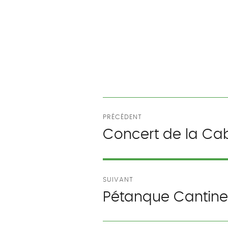
Navigation
PRÉCÉDENT
de
Concert de la Cab
Publication
précédente :
l’article
SUIVANT
Pétanque Cantine
Publication
suivante :