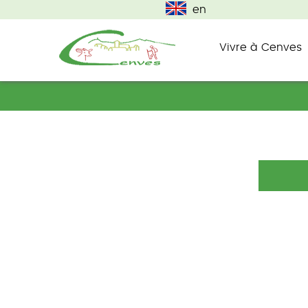
en
Vivre à Cenves
commune du haut beaujolais
Cenves