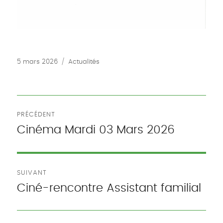
Publié
Catégories
5 mars 2026
Actualités
le
Navigation
PRÉCÉDENT
de
Cinéma Mardi 03 Mars 2026
Publication
précédente :
l’article
SUIVANT
Ciné-rencontre Assistant familial
Publication
suivante :