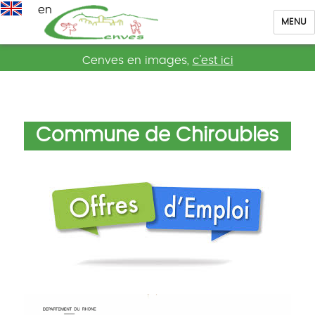
en
MENU
Cenves
Cenves en images,
c'est ici
Commune de Chiroubles