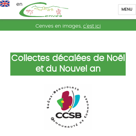
en
MENU
Cenves
Cenves en images,
c'est ici
Collectes décalées de Noël
et du Nouvel an