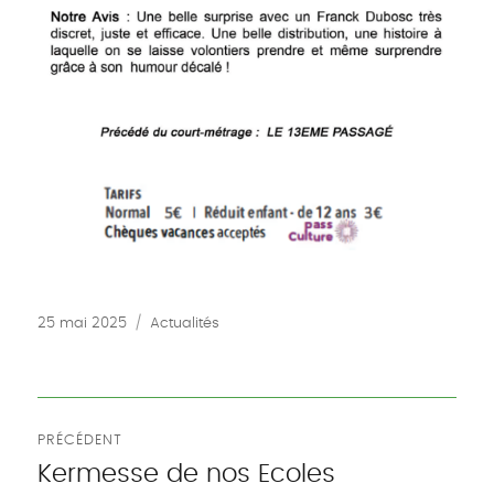
Publié
Catégories
25 mai 2025
Actualités
le
Navigation
PRÉCÉDENT
de
Kermesse de nos Ecoles
Publication