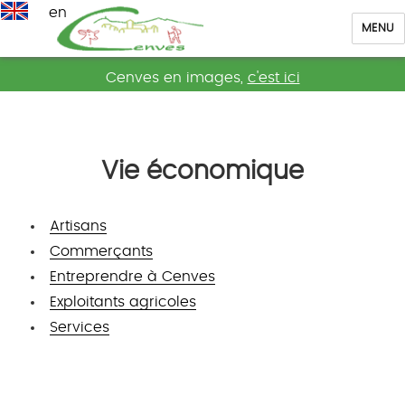
en
MENU
Cenves
Cenves en images,
c'est ici
Vie économique
Artisans
Commerçants
Entreprendre à Cenves
Exploitants agricoles
Services