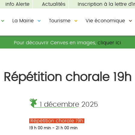
info Alerte
Actualités
Inscription à la lettre d’i
La Mairie
Tourisme
Vie économique
Pour découvrir Cenves en images,
cliquer ici
Répétition chorale 19h
1 décembre 2025
Répétition chorale 19h
19 h 00 min - 21 h 00 min