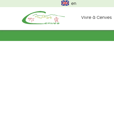
en
Vivre à Cenves
commune du haut beaujolais
Cenves